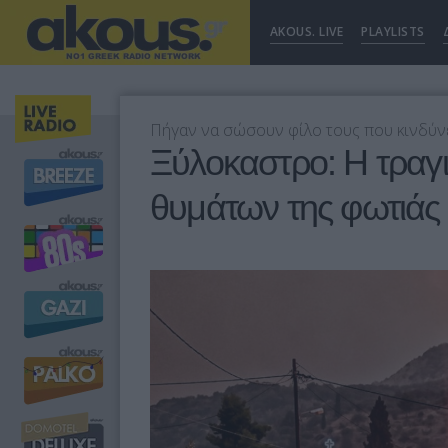
AKOUS. LIVE
PLAYLISTS
Πήγαν να σώσουν φίλο τους που κινδύν
Ξύλοκαστρο: Η τραγι
θυμάτων της φωτιάς