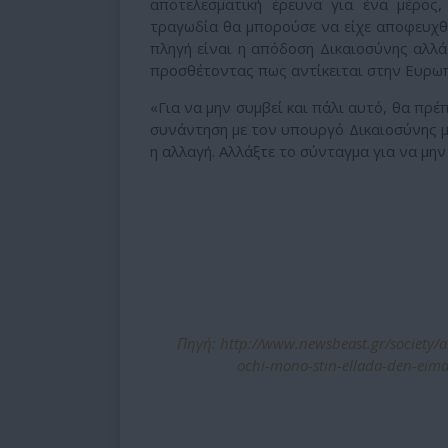
αποτελεσματική έρευνα για ένα μέρος
τραγωδία θα μπορούσε να είχε αποφευχθε
πληγή είναι η απόδοση Δικαιοσύνης αλλ
προσθέτοντας πως αντίκειται στην Ευρωπ
«Για να μην συμβεί και πάλι αυτό, θα πρέ
συνάντηση με τον υπουργό Δικαιοσύνης μ
η αλλαγή. Αλλάξτε το σύνταγμα για να μην
Πηγή: http://www.newsbeast.gr/society/a
ochi-mono-stin-ellada-den-eim