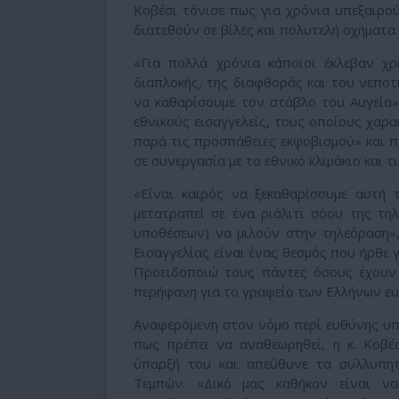
Κοβέσι τόνισε πως για χρόνια υπεξαιρο
διατεθούν σε βίλες και πολυτελή οχήματα 
«Για πολλά χρόνια κάποιοι έκλεβαν χ
διαπλοκής, της διαφθοράς και του νεπο
να καθαρίσουμε τον στάβλο του Αυγεία»
εθνικούς εισαγγελείς, τους οποίους χαρα
παρά τις προσπάθειες εκφοβισμού» και π
σε συνεργασία με το εθνικό κλιμάκιο και τι
«Είναι καιρός να ξεκαθαρίσουμε αυτή
μετατραπεί σε ένα ριάλιτι σόου της τη
υποθέσεων) να μιλούν στην τηλεόραση»,
Εισαγγελίας είναι ένας θεσμός που ήρθε γ
Προειδοποιώ τους πάντες όσους έχουν 
περήφανη για το γραφείο των Ελλήνων ε
Αναφερόμενη στον νόμο περί ευθύνης υπο
πως πρέπει να αναθεωρηθεί, η κ. Κοβέ
ύπαρξή του και απεύθυνε τα συλλυπητ
Τεμπών. «Δικό μας καθήκον είναι να