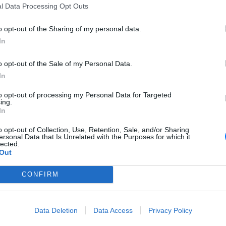
l Data Processing Opt Outs
ό το χαμόγελο του Εμμανουήλ Καραλή, καθώς ο Έλληνας
άθρο του Παγκοσμίου Πρωταθλήματος κλειστού στίβου για
o opt-out of the Sharing of my personal data.
τάλλιο στο επί κοντώ. Μετά από έναν συγκλονιστικό τελικό,
In
ο ρεκόρ με άλμα στα 6,05 μέτρα, ο «Μανόλο» στάθηκε στο
 χρυσό Αρμάντ Ντουπλάντις (6,15 μ.) και τον χάλκινο Σαμ
o opt-out of the Sale of my Personal Data.
τιγμή που γέμισε υπερηφάνεια την Ελλάδα.
In
άλλιο ψηλά, κοιτάζοντας το κοινό και δείχνοντας με το
to opt-out of processing my Personal Data for Targeted
 του. Ήταν μια εικόνα που αποτύπωσε τη σκληρή δουλειά, το
ing.
ός αθλητή που, με πέντε τέλεια άλματα από τα 5,70 μ. μέχρι
In
 από το χρυσό.
o opt-out of Collection, Use, Retention, Sale, and/or Sharing
ersonal Data that Is Unrelated with the Purposes for which it
hema.gr/sports/article/1616667/karalis-i-aponomi-tou-asimeniou-
lected.
-pagosmiol-mia-stigmi-uperifaneias-gia-ton-manolo-kai-tin-ellada/
Out
[ΠΗΓΗ]
CONFIRM
Data Deletion
Data Access
Privacy Policy