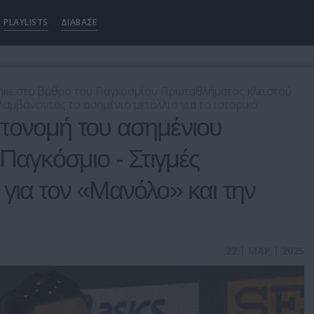
PLAYLISTS
ΔΙΑΒΑΣΕ
ηκε στο βάθρο του Παγκοσμίου Πρωταθλήματος κλειστού
λαμβάνοντας το ασημένιο μετάλλιο για το ιστορικό
πονομή του ασημένιου
 Παγκόσμιο - Στιγμές
για τον «Μανόλο» και την
22 | ΜΑΡ | 2025