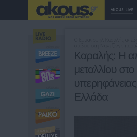
AKOUS. LIVE
Ο Εμμανουήλ Καραλής ανέβ
στίβου στη Ναντζίνγκ, παρα
Καραλής: Η α
μεταλλίου στο
υπερηφάνειας 
Ελλάδα