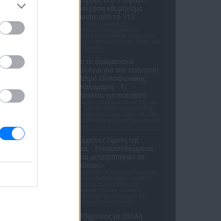
Εναέρια μέσα και μήνυμα
εκκένωσης από το 112
Ισχυρές επίγειες δυνάμεις της
Πυροσβεστικής ενισχυμένες με
αεροσκάφη και ελικόπτερα επιχειρούν
για τον άμεσο περιορισμό της φωτιάς στο
Στεφάνι Κορίνθου.
Απόψε τα δοκιμαστικά
δρομολόγια για την επέκταση
του Μετρό Θεσσαλονίκης
προς Καλαμαριά - Τι
προβλέπεται για εισιτήρια
Ο υφυπουργός Υποδομών Νίκος Ταχιάος
εξήγησε γιατί τα πρώτα δρομολόγια θα
γίνονται νυχτερινές ώρες χωρίς επιβάτες,
και τι προβλέπεται για εισιτήρια και νέες
επεκτάσεις.
Οι κρυμμένες λίμνες της
Εύβοιας - Εγκαταλελειμμένα
ορυχεία μετατράπηκαν σε
«παράδεισο»
Στη Βόρεια Εύβοια, κοντά στο Μαντούδι
και τη Λίμνη, δώδεκα πρώην ορυχεία
λευκόλιθου μεταμορφώθηκαν σε
γαλαζοπράσινες λίμνες που πλέον
αποτελούν στόχο γεωτουρισμού και
περιβαλλοντικής εκπαίδευσης.
ΗΠΑ: 15χρονος με στολή