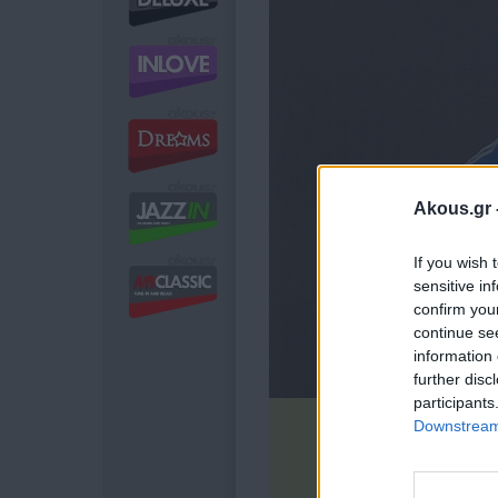
Akous.gr 
If you wish 
sensitive in
confirm you
continue se
information 
further disc
participants
Downstream 