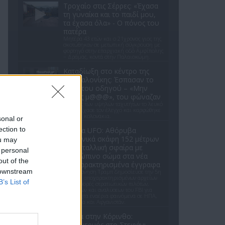
Τροχαίο στις Σέρρες: «Έχασα
τη γυναίκα και το παιδί μου,
τα έχασα όλα» - Ο πόνος του
πατέρα
Μητέρα 43 ετών και ο 21χρονος γιος της
σκοτώθηκαν σε μετωπική σύγκρουση με
φορτηγό στην επαρχιακή οδό Αμφίπολης
– Δράμας, κοντά στην Παλαιοκώμη.
Καταδίωξη στο κέντρο της
Θεσσαλονίκης: Έσπασαν το
τζάμι του οδηγού – «Μην
κάνεις μ@@@», του φώναζαν
Εξαιτίας των υψηλών ταχυτήτων το λευκό
όχημα έχασε τον έλεγχο και καρφώθηκε
πάνω σε κολονάκια.
sonal or
ection to
Αρχεία UFO: Αθόρυβα
τριγωνικά σκάφη 152 μέτρων
ou may
και μεταλλική σφαίρα με
 personal
ανθρώπινο σώμα στα νέα
out of the
αποχαρακτηρισμένα έγγραφα
 downstream
Η κυβέρνηση Τραμπ δημοσίευσε την 5η
παρτίδα αποχαρακτηρισμένων αρχείων
B’s List of
με αναφορές στρατιωτικών πιλότων,
μαρτύρων και αναλύσεων του FBI για
ανεξήγητα εναέρια φαινόμενα σε ΗΠΑ,
Βραζιλία και Αφγανιστάν.
Φωτιά στην Κόρινθο:
Συναγερμός στο Στεφάνι -