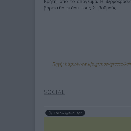
Κρήτη, από το απόγευμα. Η θερμοκρασία
βόρεια θα φτάσει τους 21 βαθμούς.
Πηγή: http://www.lifo.gr/now/greece/kair
SOCIAL