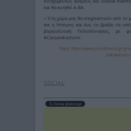
ενισχυμένους ανέμους και coastal event
και θα κινηθεί Α-ΒΑ.
✅Στη χώρα μας θα επηρεαστούν από το με
και η Ήπειρος και έως το βράδυ τα υπόλ
βορειοδυτική Πελοπόννησος, με φ
#Cassandrastorm
Πηγή: http://www.protothema.gr/greece
kakokairias-
SOCIAL