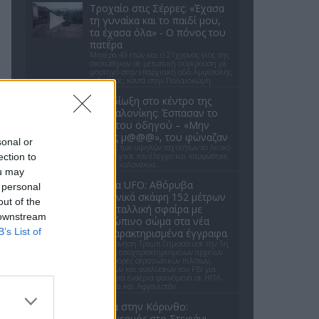
Τροχαίο στις Σέρρες: «Έχασα
τη γυναίκα και το παιδί μου,
τα έχασα όλα» - Ο πόνος του
πατέρα
Μητέρα 43 ετών και ο 21χρονος γιος της
σκοτώθηκαν σε μετωπική σύγκρουση με
φορτηγό στην επαρχιακή οδό Αμφίπολης
– Δράμας, κοντά στην Παλαιοκώμη.
Καταδίωξη στο κέντρο της
Θεσσαλονίκης: Έσπασαν το
τζάμι του οδηγού – «Μην
κάνεις μ@@@», του φώναζαν
sonal or
Εξαιτίας των υψηλών ταχυτήτων το λευκό
όχημα έχασε τον έλεγχο και καρφώθηκε
ection to
πάνω σε κολονάκια.
ou may
Αρχεία UFO: Αθόρυβα
 personal
τριγωνικά σκάφη 152 μέτρων
out of the
και μεταλλική σφαίρα με
 downstream
ανθρώπινο σώμα στα νέα
B’s List of
αποχαρακτηρισμένα έγγραφα
Η κυβέρνηση Τραμπ δημοσίευσε την 5η
παρτίδα αποχαρακτηρισμένων αρχείων
με αναφορές στρατιωτικών πιλότων,
μαρτύρων και αναλύσεων του FBI για
ανεξήγητα εναέρια φαινόμενα σε ΗΠΑ,
Βραζιλία και Αφγανιστάν.
Φωτιά στην Κόρινθο:
Συναγερμός στο Στεφάνι -