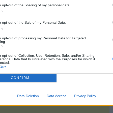
εκπομπή όσα έζησε στη διάρκεια των πυροβολισμών το πρωί
o opt-out of the Sharing of my personal data.
ρώνουν για τον έναν εκ των δύο νεκρών.
In
 μετά βγήκανε τα καλάσνικοφ, τα αντίποινα. Αυτή τη στιγμή
μεγάλη βεντέτα. Υπάρχουν δύο νεκροί, είμαι τρομοκρατημένη»
o opt-out of the Sale of my Personal Data.
ικά την ενημερώνουν για την ταυτότητα του ενός νεκρού και
In
ραχή της.
to opt-out of processing my Personal Data for Targeted
ing.
In
.gr/greece/article/1719981/ginetai-polemos-katoikos-sta-vorizia-
o opt-out of Collection, Use, Retention, Sale, and/or Sharing
i-on-air-ton-thanato-enos-anthropou-kai-sokaretai-deite-to-video/
ersonal Data that Is Unrelated with the Purposes for which it
lected.
Out
[ΠΗΓΗ]
CONFIRM
Data Deletion
Data Access
Privacy Policy