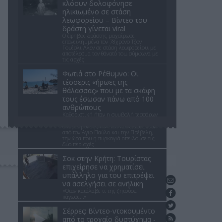
κλόουν δολοφόνησε
ηλικιωμένο σε στάση
λεωφορείου – Βίντεο του
δράστη γίνεται viral
Ο έφηβος δράστης μαχαίρωσε
επανειλημμένα τον 78χρονο Τζον
Γουέσλι Αλεν σε στάση λεωφορείου, με
αποτέλεσμα τον θάνατό του, σύμφωνα με
τις αρχές
Φωτιά στο Ρέθυμνο: Οι
τέσσερις «ήρωες της
θάλασσας» που με τα σκάφη
τους έσωσαν πάνω από 100
ανθρώπους
Καθοριστική ήταν η συμβολή τεσσάρων
ιδιωτών στη μεγάλη επιχείρηση
απομάκρυνσης πολιτών και επισκεπτών
από τον Αγιο Παύλο και την Πρέβελη,
την ώρα που η πυρκαγιά απειλούσε τις
δύο περιοχές
Σοκ στην Κρήτη: Τουρίστας
επιχείρησε να χρηματίσει
υπάλληλο για του επιτρέψει
Επικοινωνήστε μαζί μας
να ασελγήσει σε ανήλικη
«Όταν κατάλαβε τι της ζητούσε,
Βρείτε μας στο Facebook
πάγωσε...»
Ακολουθήστε μας στο Twitter
Σέρρες: Βίντεο-ντοκουμέντο
Ενημέρωση με RSS feed
από το τροχαίο δυστύχημα -