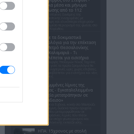
Εναέρια μέσα και μήνυμα
εκκένωσης από το 112
Ισχυρές επίγειες δυνάμεις της
Πυροσβεστικής ενισχυμένες με
αεροσκάφη και ελικόπτερα επιχειρούν
για τον άμεσο περιορισμό της φωτιάς στο
Στεφάνι Κορίνθου.
Απόψε τα δοκιμαστικά
δρομολόγια για την επέκταση
του Μετρό Θεσσαλονίκης
προς Καλαμαριά - Τι
προβλέπεται για εισιτήρια
Ο υφυπουργός Υποδομών Νίκος Ταχιάος
εξήγησε γιατί τα πρώτα δρομολόγια θα
γίνονται νυχτερινές ώρες χωρίς επιβάτες,
και τι προβλέπεται για εισιτήρια και νέες
επεκτάσεις.
Οι κρυμμένες λίμνες της
Εύβοιας - Εγκαταλελειμμένα
ορυχεία μετατράπηκαν σε
«παράδεισο»
Στη Βόρεια Εύβοια, κοντά στο Μαντούδι
και τη Λίμνη, δώδεκα πρώην ορυχεία
λευκόλιθου μεταμορφώθηκαν σε
γαλαζοπράσινες λίμνες που πλέον
αποτελούν στόχο γεωτουρισμού και
περιβαλλοντικής εκπαίδευσης.
ΗΠΑ: 15χρονος με στολή