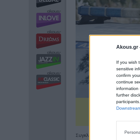
Akous.gr 
If you wish 
sensitive in
confirm you
continue se
information 
further disc
participants
Downstream 
Persona
Συγκλονιστική είναι η στ