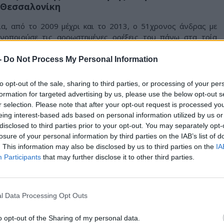
η Θεσσαλονίκη
ια, από το 2009 μέχρι και το 2013, ο 51χρονος άνδρας με
ανοποιούσε τις αρρωστημένες ορέξεις του πάνω στα τρία
ια κι ένα κορίτσι!
-
Do Not Process My Personal Information
ίνησε το 2009. Πρόκειται για δύο αδέρφια και το ξαδερφάκι
τα άφηναν στη γιαγιά και στον παππού τους που έμεναν στην
to opt-out of the sale, sharing to third parties, or processing of your per
ειμένου να πάνε στη δουλειά τους.
formation for targeted advertising by us, please use the below opt-out s
r selection. Please note that after your opt-out request is processed y
ονος θείος των παιδιών, ο οποίος όποτε έλειπαν όλοι από το
eing interest-based ads based on personal information utilized by us or
 και βίαζε τα ανήλικα παιδιά. Μάλιστα, βιντεoσκοπούσε τις
disclosed to third parties prior to your opt-out. You may separately opt-
τε, εκείνα ήταν μόλις, 3, 5 και 6 ετών αντίστοιχα!
losure of your personal information by third parties on the IAB’s list of
. This information may also be disclosed by us to third parties on the
IA
18 ετών σήμερα, κατήγγειλε όλη τη φρίκη που βίωσε από τον
Participants
that may further disclose it to other third parties.
ι, σε βάρος του 51χρονου σχηματίσθηκε δικογραφία από
νσης Προστασίας Ανηλίκων για γενετήσια πράξη με ανήλικο
ία ανηλίκων, γενετήσιες πράξεις με ανήλικους, κατάχρηση
τήσιας αξιοπρέπειας. Συγκεκριμένα, σύμφωνα με την σχετική
l Data Processing Opt Outs
 προαναφερόμενος το χρονικό διάστημα από 2009 έως 2013,
ι στην ανατολική Θεσσαλονίκη, προέβαινε κατ’ εξακολούθηση
o opt-out of the Sharing of my personal data.