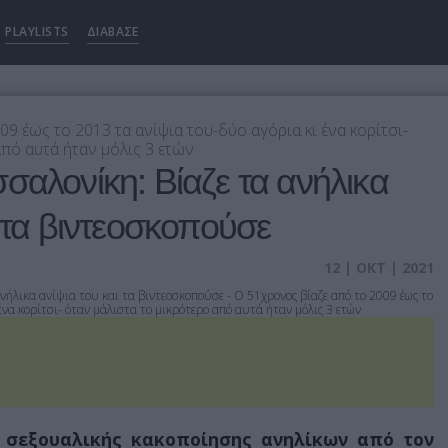
PLAYLISTS
ΔΙΑΒΑΣΕ
9 έως το 2013 τα ανίψια του-δύο αγόρια κι ένα κορίτσι-
από αυτά ήταν μόλις 3 ετών
σαλονίκη: Βίαζε τα ανήλικα
ι τα βιντεοσκοπούσε
12 | ΟΚΤ | 2021
 σεξουαλικής κακοποίησης ανηλίκων από τον