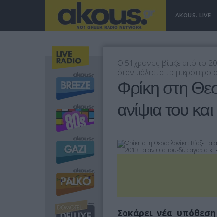
AKOUS. LIVE
Ο 51χρονος βίαζε από το 200
όταν μάλιστα το μικρότερο 
Φρίκη στη Θεσ
ανίψια του κα
Σοκάρει νέα υπόθεση