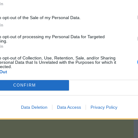
 βάρος των τριών ανήλικων ανιψιών του, προσφέροντας
In
ατα. Επιπρόσθετα, αρκετές φορές βιντεοσκοπούσε τις
νητό του τηλέφωνο.
o opt-out of the Sale of my Personal Data.
ις Αρχές τις αρρωστημένες πράξεις του κι αναμένεται να
In
δικασίες από εδώ και πέρα.
to opt-out of processing my Personal Data for Targeted
ing.
gr/greece/article/1170316/friki-sti-thessaloniki-viaze-epi-tessera-
In
hronia-ta-anilika-anipsia-tou-kai-ta-videoskopouse/
o opt-out of Collection, Use, Retention, Sale, and/or Sharing
ersonal Data that Is Unrelated with the Purposes for which it
[ΠΗΓΗ]
lected.
Out
CONFIRM
Data Deletion
Data Access
Privacy Policy