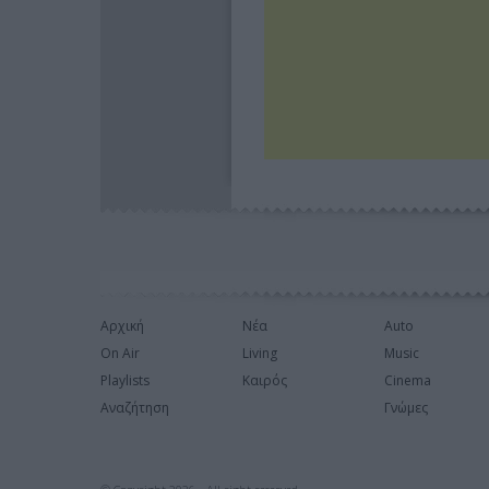
Αρχική
Νέα
Auto
On Air
Living
Music
Playlists
Καιρός
Cinema
Αναζήτηση
Γνώμες