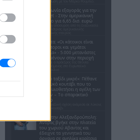
την εξίσωση με τον Μάρκο Ρούμπιο.
Συμφωνία εξαγοράς για την
EasyJet - Στην αμερικανική
Appolo για 6,65 δισ. ευρώ
Μετά την απόσυρση από τη διαδικασία
ανταγωνίστριας αμερικανικής
επενδυτικής εταιρίας
Θέουτα: «Οι κάτοικοι είναι
ανήμποροι και γεμάτοι
αγωνία» - 5.000 μετανάστες
παραμένουν στην περιοχή
Όσα είπε ο πρόεδρος της Θέουτα
απευθυνόμενος στο Ευρωπαϊκό
Κοινοβούλιο
«Καλό ταξίδι μικρέ»: Πέθανε
το λευκό κουτάβι που το
είχαν υιοθετήσει η αγέλη των
λύκων – Το σπαρακτικό
βίντεο
Μια μοναδική σχέση ανάμεσα σε λύκους
και ένα κουτάβι
Σοκ στην Αλεξανδρούπολη:
Ανδρας βγήκε στην πλατεία
του χωριού Αβαντας και
έδειχνε τα γεννητικά του
όργανα σε ανηλίκα κορίτσια