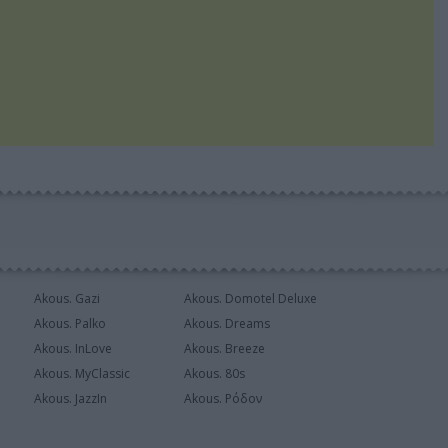
Akous. Gazi
Akous. Domotel Deluxe
Akous. Palko
Akous. Dreams
Akous. InLove
Akous. Breeze
Akous. MyClassic
Akous. 80s
Akous. JazzIn
Akous. Ρόδον