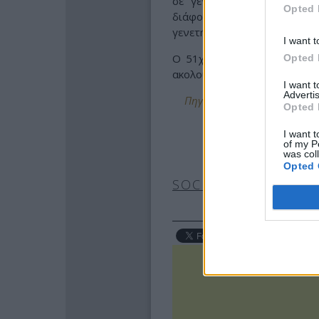
σε γενετήσιες πράξεις σε
Opted 
διάφορα υλικά ανταλλάγμ
γενετήσιες πράξεις με το κι
I want t
Ο 51χρονος παραδέχτηκε στ
Opted 
ακολουθηθούν οι νόμιμες δια
I want 
Advertis
Πηγή: http://www.protothema.
Opted 
I want t
of my P
was col
Opted 
SOCIAL