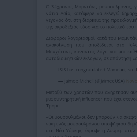
Ο 34χρονος Μαμντάνι, μουσουλμάνος, γ
νότια Ασία, κατάφερε να εκλεγεί δήμα
γεγονός ότι στη διάρκεια της προεκλογικ
της ακροδεξιάς τόσο για το πολιτικό του 
Διάφοροι λογαριασμοί κατά του Μαμντάν
ανακοίνωση που αποδίδεται στο Ισλα
Μανχάταν», κάνοντας λόγο για μια επί
αυτοδιοικητικών εκλογών, σε απάντηση «σ
ISIS has congratulated Mamdani, so t
— Jaimee Michell (@JaimeeUSA)
Nove
Μεταξύ των χρηστών που ανήρτησαν αυτή
μια συντηρητική influencer που έχει στε
Τραμπ.
«Οι μουσουλμάνοι δεν μπορούν να σκεφτ
νίκη ενός μουσουλμάνου υποψήφιου δημά
στη Νέα Υόρκη», έγραψε η Λούμερ στην 
200.000 θεάσεις.