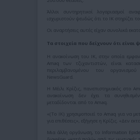
Άλλοι συντηρητικοί λογαριασμοί αν
ισχυριστούν ψευδώς ότι το ΙΚ στηρίζει τ
Οι αναρτήσεις αυτές είχαν συνολικά εκατ
Τα στοιχεία που δείχνουν ότι είναι 
Η ανακοίνωση του ΙΚ, στην οποία εμφαν
Amaq των τζιχαντιστών, είναι κατασ
περιλαμβανομένου του οργανισμού
NewsGuard.
Η Μέιλι Κρίζις, πανεπιστημιακός στο Am
ανακοίνωση δεν έχει τα συνηθισμέ
μεταδίδονται από το Amaq.
«(Το ΙΚ) χρησιμοποιεί το Amaq για να με
για επιθέσεις», εξήγησε η Κρίζις. «Δεν εκ
Μια άλλη οργάνωση, το Information Epide
διαφέρει «κατά πολύ» από τις μιντιακές 