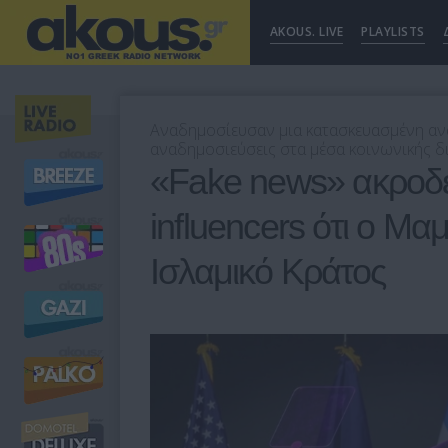
AKOUS. LIVE
PLAYLISTS
Αναδημοσίευσαν μια κατασκευασμένη αν
αναδημοσιεύσεις στα μέσα κοινωνικής 
«Fake news» ακροδ
influencers ότι ο Μαμ
Ισλαμικό Κράτος