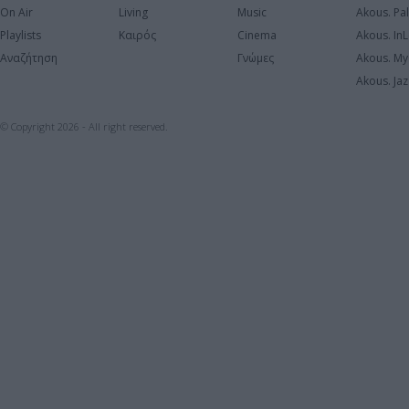
On Air
Living
Music
Akous. Pa
Playlists
Καιρός
Cinema
Akous. In
Αναζήτηση
Γνώμες
Akous. My
Akous. Jaz
© Copyright 2026 - All right reserved.