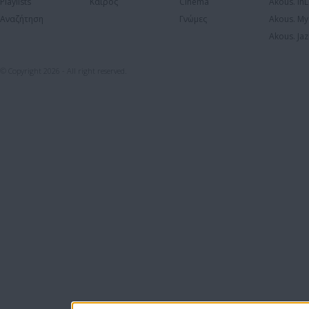
Playlists
Καιρός
Cinema
Akous. In
Αναζήτηση
Γνώμες
Akous. My
Akous. Jaz
© Copyright 2026 - All right reserved.