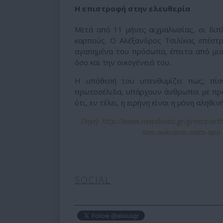
Η επιστροφή στην ελευθερία
Μετά από 11 μήνες αιχμαλωσίας, οι δι
καρπούς. Ο Αλέξανδρος Τσιλίκας επέστρ
αγαπημένα του πρόσωπα, έπειτα από μια
όσο και την οικογένειά του.
Η υπόθεσή του υπενθυμίζει πως, πίσ
πρωτοσέλιδα, υπάρχουν άνθρωποι με προσω
ότι, εν τέλει, η ειρήνη είναι η μόνη αληθινή
Πηγή: http://www.newsbeast.gr/greece/arthr
stin-oukrania-meta-apo-
SOCIAL