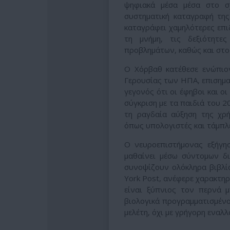
ψηφιακά μέσα μέσα στο σ
συστηματική καταγραφή της
καταγράφει χαμηλότερες επι
τη μνήμη, τις δεξιότητε
προβλημάτων, καθώς και στο
Ο Χόρβαθ κατέθεσε ενώπιο
Γερουσίας των ΗΠΑ, επισημα
γεγονός ότι οι έφηβοι και ο
σύγκριση με τα παιδιά του 2
τη ραγδαία αύξηση της χρή
όπως υπολογιστές και τάμπλε
Ο νευροεπιστήμονας εξήγησ
μαθαίνει μέσω σύντομων δ
συνοψίζουν ολόκληρα βιβλία
York Post, ανέφερε χαρακτηρ
είναι ξύπνιος τον περνά μ
βιολογικά προγραμματισμέν
μελέτη, όχι με γρήγορη εναλ