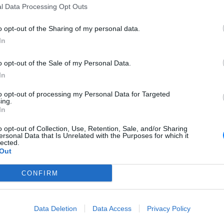
l Data Processing Opt Outs
o opt-out of the Sharing of my personal data.
In
o opt-out of the Sale of my Personal Data.
ειδικούς που μίλησαν στο Κογκρέσο, υπογράμμισε ότι η
In
όησε τη μάθηση μέσω άμεσης, πρόσωπο με πρόσωπο
to opt-out of processing my Personal Data for Targeted
υτικούς και συνομηλίκους και όχι μέσω ψηφιακών οθονών.
ing.
ιαταράσσουν τις φυσικές βιολογικές διαδικασίες που είναι
In
ξη βαθιάς κατανόησης, μνήμης και συγκέντρωσης.
o opt-out of Collection, Use, Retention, Sale, and/or Sharing
ς, το πρόβλημα δεν σχετίζεται με κακή εφαρμογή, ανεπαρκή
ersonal Data that Is Unrelated with the Purposes for which it
lected.
ν ή την ανάγκη για καλύτερες εφαρμογές. Αντίθετα, η ίδια η
Out
μβατη με τον τρόπο που λειτουργεί, αναπτύσσεται και
νθρώπινος εγκέφαλος. Ο Χόρβαθ, διευθυντής της LME Global,
CONFIRM
είχνουν ξεκάθαρα πως οι γνωστικές ικανότητες άρχισαν να
υνέχεια να μειώνονται γύρω στο 2010.
σιαστές, τα σχολεία εκείνη την περίοδο δεν υπέστησαν
Data Deletion
Data Access
Privacy Policy
ανθρώπινη βιολογία εξελίσσεται πολύ αργά για να αποτελεί