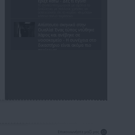
έριξε κάτω - Δες τι έγινε!
Το βίντεο πλημμύρισε με σχόλια το
διαδίκτυο, με πολλούς χρήστες να
αστειεύονται ότι το κοράκι «θυμόταν»
κάποιο παλιό παράπονο
Απίστευτο σκηνικό στην
Ουαλία! Ένας τύπος ντύθηκε
Χάρος και ανέβηκε σε
νοσοκομείο - H συνέχεια στο
δικαστήριο είναι ακόμα πιο
περίεργη!
Ο 26χρονος Λέον Τζιλέσπι παρέμεινε για
50 λεπτά πάνω από την κεντρική είσοδο,
κρατώντας ένα αντικείμενο που έμοιαζε
με λεπίδα, μέχρι να συλληφθεί και να
οδηγηθεί στο δικαστήριο.
Ο Τραμπ έτρεξε πίσω από
μικρό αγόρι σε σκηνή στο Λας
Βέγκας: «Φοβήθηκα ότι θα
έπεφτε όπως ο Μπάιντεν»,
δείτε βίντεο
Μια από τις επικότερες τούμπες του Τζο
Μπάιντεν ήταν στη σκηνή εκδήλωση της
αμερικανικής Σχολής Ικάρων
Εντοπίστηκε σήραγγα 40
μέτρων στη Λιθουανία για τη
διέλευση παράνομων
Επικοινωνήστε μαζί μας
μεταναστών από τη