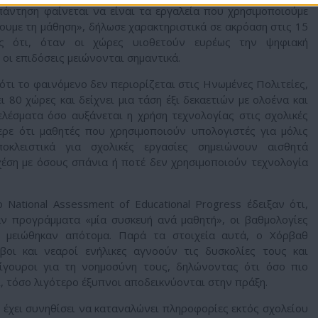
άντηση φαίνεται να είναι τα εργαλεία που χρησιμοποιούμε
ουμε τη μάθηση», δήλωσε χαρακτηριστικά σε ακρόαση στις 15
τας ότι, όταν οι χώρες υιοθετούν ευρέως την ψηφιακή
 οι επιδόσεις μειώνονται σημαντικά.
τι το φαινόμενο δεν περιορίζεται στις Ηνωμένες Πολιτείες,
 80 χώρες και δείχνει μια τάση έξι δεκαετιών με ολοένα και
λέσματα όσο αυξάνεται η χρήση τεχνολογίας στις σχολικές
ερε ότι μαθητές που χρησιμοποιούν υπολογιστές για μόλις
οκλειστικά για σχολικές εργασίες σημειώνουν αισθητά
χέση με όσους σπάνια ή ποτέ δεν χρησιμοποιούν τεχνολογία
National Assessment of Educational Progress έδειξαν ότι,
αν προγράμματα «μία συσκευή ανά μαθητή», οι βαθμολογίες
 μειώθηκαν απότομα. Παρά τα στοιχεία αυτά, ο Χόρβαθ
βοι και νεαροί ενήλικες αγνοούν τις δυσκολίες τους και
ίγουροι για τη νοημοσύνη τους, δηλώνοντας ότι όσο πιο
, τόσο λιγότερο έξυπνοι αποδεικνύονται στην πράξη.
Z έχει συνηθίσει να καταναλώνει πληροφορίες εκτός σχολείου