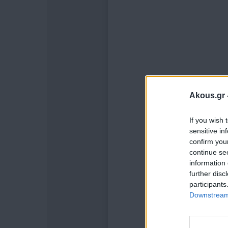
Akous.gr 
If you wish 
sensitive in
confirm you
continue se
information 
further disc
participants
Downstream 