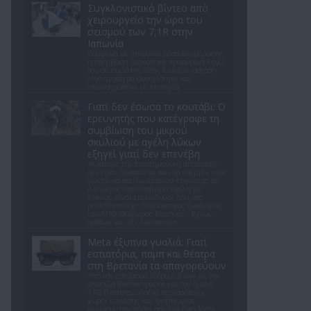
Συγκλονιστικό βίντεο από
χειρουργείο την ώρα του
σεισμού των 7,1R στην
Ιαπωνία
Σύμφωνα με ιαπωνικά μέσα ενημέρωσης,
η επέμβαση διακόπηκε προσωρινά λόγω
του σεισμού της 28ης Ιουλίου, ωστόσο
λίγο αργότερα συνεχίστηκε και
ολοκληρώθηκε με επιτυχία
Γιατί δεν έσωσα το κουτάβι: Ο
ερευνητής που κατέγραφε τη
συμβίωση του μικρού
σκυλιού με αγέλη λύκων
εξηγεί γιατί δεν επενέβη
«Κρατάμε την επιστημονική απόσταση,
δεν είναι δυνατόν να πάω να επέμβω, ούτε
γίνεται να στείλω κάποιον κτηνίατρο σε
ένα μέρος όπου υπάρχει αγέλη με
λύκους, είναι επικίνδυνο» λέει στο
protothema.gr ο διδάκτορας ζωολογίας
του ΑΠΘ, Θεόδωρος Κομηνός - Έχουν
πεθάνει και έξι λυκόπουλα
Meta έξυπνα γυαλιά: Γιατί
εστιατόρια, παμπ και θέατρα
στη Βρετανία τα απαγορεύουν
Από τον εστιάτορα Τζέρεμι Κινγκ ως την
αλυσίδα Wetherspoons και τον όμιλο
ATG Theatres, ολοένα περισσότεροι
χώροι εστίασης και ψυχαγωγίας
κλείνουν την πόρτα στα Ray-Ban Meta