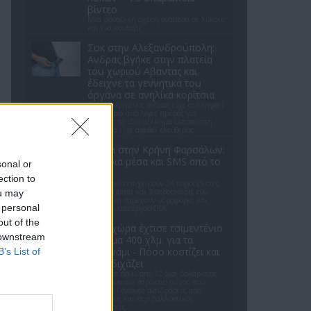
βίντεο
Μια μοναδική σχέση ανάμεσα σε λύκους
και ένα κουτάβι
Σοκ στην Αλεξανδρούπολη:
Ανδρας βγήκε στην πλατεία
του χωριού Αβαντας και
έδειχνε τα γεννητικά του
όργανα σε ανηλίκα κορίτσια
Ο συγκεκριμένος άνδρας είχε συλληφθεί
μόλις πριν από λίγες ημέρες για
ακριβώς το ίδιο αδίκημα ωστόσο στη
συνέχεια είχε αφεθεί ελεύθερος
Φωτιά στην Κρήνη Φαρσάλων:
Εναέρια μέσα και SMS από το
sonal or
112
ection to
Στο σημείο επιχειρούν 24 πυροσβέστες
με 8 οχήματα και 3 αεροσκάφη, ενώ
ou may
συνδρομή παρέχουν υδροφόρες και
 personal
μηχανήματα έργου ΟΤΑ.
out of the
Ποια χώρα έχτισε τσιμεντένιο
 downstream
φράγμα 400 χλμ. για τα
τσουνάμι - Πόσο κοστίζει και
B’s List of
γιατί διχάζει
Επένδυσε πάνω από 12 δισ. δολάρια σε
ένα γιγαντιαίο παράκτιο τείχος που
προκαλεί έντονες αντιδράσεις από
κατοίκους και περιβαλλοντικές
οργανώσεις