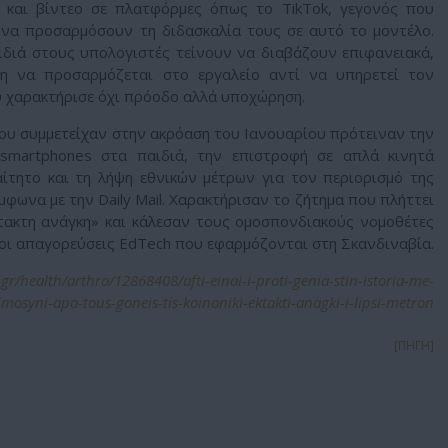
και βίντεο σε πλατφόρμες όπως το TikTok, γεγονός που
 να προσαρμόσουν τη διδασκαλία τους σε αυτό το μοντέλο.
διά στους υπολογιστές τείνουν να διαβάζουν επιφανειακά,
ση να προσαρμόζεται στο εργαλείο αντί να υπηρετεί τον
υ χαρακτήρισε όχι πρόοδο αλλά υποχώρηση.
που συμμετείχαν στην ακρόαση του Ιανουαρίου πρότειναν την
smartphones στα παιδιά, την επιστροφή σε απλά κινητά
ίτητο και τη λήψη εθνικών μέτρων για τον περιορισμό της
μφωνα με την Daily Mail. Χαρακτήρισαν το ζήτημα που πλήττει
τακτη ανάγκη» και κάλεσαν τους ομοσπονδιακούς νομοθέτες
οι απαγορεύσεις EdTech που εφαρμόζονται στη Σκανδιναβία.
r/health/arthro/12868408/afti-einai-i-proti-genia-stin-istoria-me-
mosyni-apo-tous-goneis-tis-koinoniki-ektakti-anagki-i-lipsi-metron
[ΠΗΓΗ]