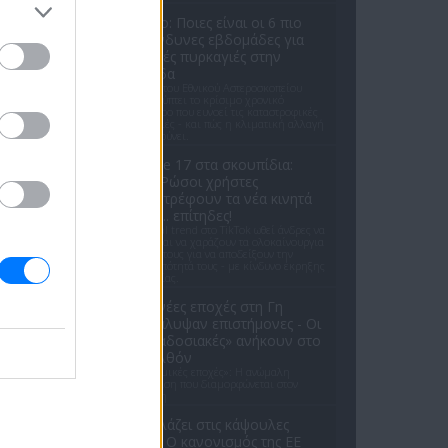
Meteo: Ποιες είναι οι 6 πιο
επικίνδυνες εβδομάδες για
δασικές πυρκαγιές στην
Ελλάδα
Έρευνα του Εθνικού Αστεροσκοπείου
αποκαλύπτει το κρίσιμο χρονικό
παράθυρο που ευνοεί τις καταστροφικές
πυρκαγιές - και πώς η κλιματική αλλαγή
το διευρύνει.
iPhone 17 στα σκουπίδια:
Γιατί Ρώσοι χρήστες
καταστρέφουν τα νέα κινητά
τους ... επίτηδες!
Ένα viral trend στο TikTok ωθεί άνδρες να
σπάνε και να χαράζουν τα ολοκαίνουργια
iPhone τους για να αποδείξουν την
αρρενωπότητά τους - με κίνδυνο έκρηξης
μπαταρίας.
Δύο νέες εποχές στη Γη
ανακάλυψαν επιστήμονες - Oι
«παραδοσιακές» ανήκουν στο
παρελθόν
«Αρρυθμικές εποχές»: Η ανώμαλη
κατάσταση που διαμορφώνεται στον
πλανήτη
Τι αλλάζει στις κάψουλες
καφέ; Ο κανονισμός της ΕΕ