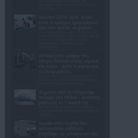
της επιχείρησης εκκένωσης της
περιοχής, καθώς οι φλόγες πλησίαζαν
επικίνδυνα
Voucher ΕΣΠΑ 2026: Αυτές
είναι οι κρίσιμες ημερομηνίες
που δεν πρέπει να χάσετε
Οι ενδιαφερόμενοι γονείς θα έχουν στη
διάθεσή τους μόλις τρεις ημέρες, από τις
11 έως τις 13 Αυγούστου, για να
υποβάλουν τις ενστάσεις τους
ηλεκτρονικά.
Αλλαγές στο ωράριο του
Μετρό Θεσσαλονίκης σήμερα
και αύριο - Δείτε τι ισχύει για
τις αναχωρήσεις
Εκτελούνται τελικές εργασίες για τη
σύνδεση της επέκτασης Καλαμαριάς με
τη βασική γραμμή του μέσου.
42χρονη από το Ρότερνταμ
πνίγηκε στα Μάλια – Αυτόπτες
μάρτυρες τα 3 παιδιά της
Τα τρία ανήλικα παιδιά της 42χρονης
ήταν παρόν όταν εκτυλίχθηκε το τραγικό
συμβάν.
Kοράκι στην Αγγλία δεν
αστειευόταν καθόλου:
Επιτέθηκε σε γυναίκα και την