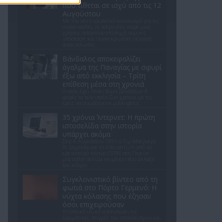
που τίθεται σε ισχύ από τις 12
Αυγούστου
Με τον νέο ευρωπαϊκό κανονισμό για τις
συσκευασίες, οι κάψουλες καφέ μιας
χρήσης αποκτούν επίσημη νομική
υπόσταση και συγκεκριμένες οδηγίες
ανακύκλωσης.
Βάνδαλος αποκεφαλίζει
άγαλμα της Παναγίας με σφυρί
έξω από εκκλησία – Τρίτη
επίθεση μέσα στη χρονιά
Ο ναός έχει πέσει θύμα βανδάλων 4
φορές τα τελευταία δύο χρόνια, με τις
τρεις να συμβαίνουν μόνο φέτος
35 χρόνια Ίντερνετ: Η πρώτη
ιστοσελίδα στην ιστορία
υπάρχει ακόμα
Στις 6 Αυγούστου 1991 ο Τιμ Μπέρνερς
Λι δημοσίευσε το info.cern.ch από το
ερευνητικό κέντρο CERN στη Γενεύη -
μια απλή σελίδα κειμένου που άλλαξε
τον κόσμο.
Συγκλονιστικό βίντεο από τη
φωτιά στο Πόρτο Γερμενό: Η
νύχτα κόλασης που έζησαν
όσοι επιχειρούσαν
Το οπτικό υλικό αποτυπώνει τις
δραματικές στιγμές του αποκλεισμού και