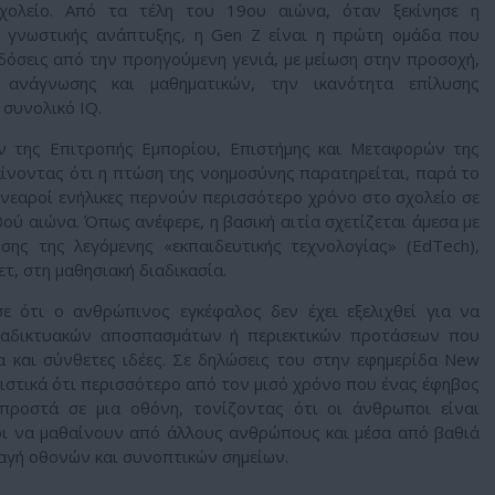
χολείο. Από τα τέλη του 19ου αιώνα, όταν ξεκίνησε η
 γνωστικής ανάπτυξης, η Gen Z είναι η πρώτη ομάδα που
δόσεις από την προηγούμενη γενιά, με μείωση στην προσοχή,
ς ανάγνωσης και μαθηματικών, την ικανότητα επίλυσης
 συνολικό IQ.
ν της Επιτροπής Εμπορίου, Επιστήμης και Μεταφορών της
ίνοντας ότι η πτώση της νοημοσύνης παρατηρείται, παρά το
ι νεαροί ενήλικες περνούν περισσότερο χρόνο στο σχολείο σε
0ού αιώνα. Όπως ανέφερε, η βασική αιτία σχετίζεται άμεσα με
σης της λεγόμενης «εκπαιδευτικής τεχνολογίας» (EdTech),
τ, στη μαθησιακή διαδικασία.
ε ότι ο ανθρώπινος εγκέφαλος δεν έχει εξελιχθεί για να
ιαδικτυακών αποσπασμάτων ή περιεκτικών προτάσεων που
 και σύνθετες ιδέες. Σε δηλώσεις του στην εφημερίδα New
ιστικά ότι περισσότερο από τον μισό χρόνο που ένας έφηβος
προστά σε μια οθόνη, τονίζοντας ότι οι άνθρωποι είναι
οι να μαθαίνουν από άλλους ανθρώπους και μέσα από βαθιά
λαγή οθονών και συνοπτικών σημείων.