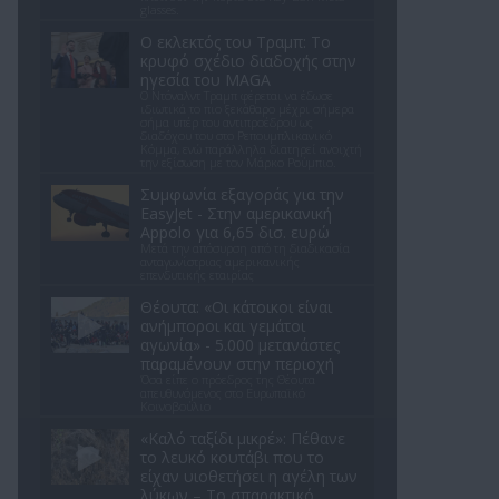
glasses.
Ο εκλεκτός του Τραμπ: Το
κρυφό σχέδιο διαδοχής στην
ηγεσία του MAGA
Ο Ντόναλντ Τραμπ φέρεται να έδωσε
ιδιωτικά το πιο ξεκάθαρο μέχρι σήμερα
σήμα υπέρ του αντιπροέδρου ως
διαδόχου του στο Ρεπουμπλικανικό
Κόμμα, ενώ παράλληλα διατηρεί ανοιχτή
την εξίσωση με τον Μάρκο Ρούμπιο.
Συμφωνία εξαγοράς για την
EasyJet - Στην αμερικανική
Appolo για 6,65 δισ. ευρώ
Μετά την απόσυρση από τη διαδικασία
ανταγωνίστριας αμερικανικής
επενδυτικής εταιρίας
Θέουτα: «Οι κάτοικοι είναι
ανήμποροι και γεμάτοι
αγωνία» - 5.000 μετανάστες
παραμένουν στην περιοχή
Όσα είπε ο πρόεδρος της Θέουτα
απευθυνόμενος στο Ευρωπαϊκό
Κοινοβούλιο
«Καλό ταξίδι μικρέ»: Πέθανε
το λευκό κουτάβι που το
είχαν υιοθετήσει η αγέλη των
λύκων – Το σπαρακτικό