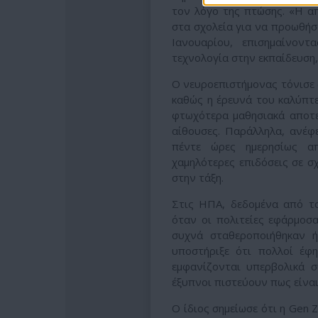
τον λόγο της πτώσης. «Η απ
στα σχολεία για να προωθήσ
Ιανουαρίου, επισημαίνον
τεχνολογία στην εκπαίδευση,
Ο νευροεπιστήμονας τόνισε ό
καθώς η έρευνά του καλύπτει
φτωχότερα μαθησιακά αποτε
αίθουσες. Παράλληλα, ανέφ
πέντε ώρες ημερησίως απ
χαμηλότερες επιδόσεις σε σ
στην τάξη.
Στις ΗΠΑ, δεδομένα από το 
όταν οι πολιτείες εφάρμοσ
συχνά σταθεροποιήθηκαν ή
υποστήριξε ότι πολλοί έφη
εμφανίζονται υπερβολικά σ
έξυπνοι πιστεύουν πως είναι
Ο ίδιος σημείωσε ότι η Gen 