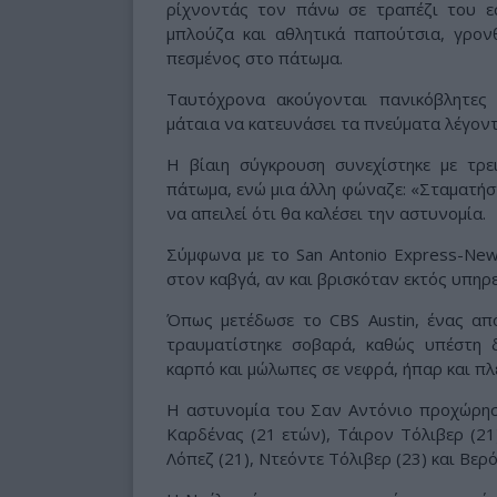
ρίχνοντάς τον πάνω σε τραπέζι του ε
μπλούζα και αθλητικά παπούτσια, γρον
πεσμένος στο πάτωμα.
Ταυτόχρονα ακούγονται πανικόβλητες
μάταια να κατευνάσει τα πνεύματα λέγοντ
Η βίαιη σύγκρουση συνεχίστηκε με τρε
πάτωμα, ενώ μια άλλη φώναζε: «Σταματήστε
να απειλεί ότι θα καλέσει την αστυνομία.
Σύμφωνα με το San Antonio Express-New
στον καβγά, αν και βρισκόταν εκτός υπηρε
Όπως μετέδωσε το CBS Austin, ένας α
τραυματίστηκε σοβαρά, καθώς υπέστη δ
καρπό και μώλωπες σε νεφρά, ήπαρ και πλ
Η αστυνομία του Σαν Αντόνιο προχώρησε
Καρδένας (21 ετών), Τάιρον Τόλιβερ (21)
Λόπεζ (21), Ντεόντε Τόλιβερ (23) και Βερό