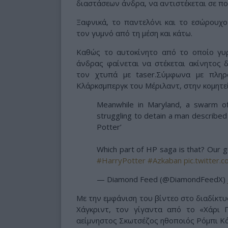
διαστάσεων άνδρα, να αντιστέκεται σε π
Ξαφνικά, το παντελόνι και το εσώρου
τον γυμνό από τη μέση και κάτω.
Καθώς το αυτοκίνητο από το οποίο γυρ
άνδρας φαίνεται να στέκεται ακίνητος δ
τον χτυπά με taser.Σύμφωνα με πληρ
Κλάρκσμπεργκ του Μέριλαντ, στην κομητε
Meanwhile in Maryland, a swarm o
struggling to detain a man described 
Potter’
Which part of HP saga is that? Our 
#HarryPotter
#Azkaban
pic.twitter
— Diamond Feed (@DiamondFeedX)
Με την εμφάνιση του βίντεο στο διαδίκτ
Χάγκριντ, τον γίγαντα από το «Χάρι 
αείμνηστος Σκωτσέζος ηθοποιός Ρόμπι Κό