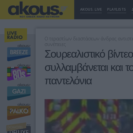
AKOUS. LIVE
PLAYLISTS
O τεραστίων διαστάσεων άνδρας αντιστά
συνέπειες
Σουρεαλιστικό βίντε
συλλαμβάνεται και τ
παντελόνια