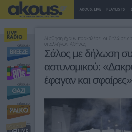
AKOUS. LIVE
PLAYLISTS
Αίσθηση έχουν προκαλέσει οι δηλώσεις
υπαλλήλων Αθήνας
Σάλος με δήλωση συ
αστυνομικού: «Δακρυ
έφαγαν και σφαίρες»