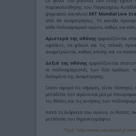
Οι φίλοι του βασιλιά των σπορ έχουν τ
παρακολούθησης του Παγκοσμίου Κυπέλ
ψηφιακού καναλιού
ERT Mundial Live St
από 40 αναμετρήσεις. Το κανάλι προσφέ
κάθε ποδοσφαιρικό αγώνα, καθώς και κάλυ
Αριστερά της οθόνης
εμφανίζονται στατ
οφσάιντ, τα φάουλ και τις τελικές πρ
αναμετρώνται, καθώς επίσης και τα ποσοσ
Δεξιά της οθόνης
εμφανίζονται στατιστ
οι ποδοσφαιριστές των δύο ομάδων, τ
δεδομένα της αναμέτρησης.
Όσον αφορά τις κάμερες, είναι τέσσερις:
μεταδίδει τον αγώνα και μία με πανοραμι
τις θέσεις και τις κινήσεις των ποδοσφαι
Κατά τη διάρκεια του αγώνα, οι θεατές α
μετάδοση του δημοσιογράφου.
Πηγή: http://www.newsbeast.gr/medi