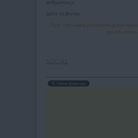
ανθρώπους».
Δείτε το βίντεο
Πηγή: http://www.protothema.gr/life-style/a
gia-ton-patera-
SOCIAL