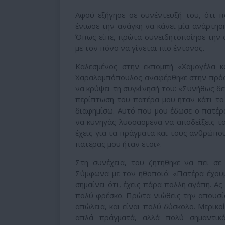
Αφού εξήγησε σε συνέντευξή του, ότι 
ένιωσε την ανάγκη να κάνει μία ανάρτηση
Όπως είπε, πρώτα συνειδητοποίησε την α
με τον πόνο να γίνεται πιο έντονος.
Καλεσμένος στην εκπομπή «Χαμογέλα κ
Χαραλαμπόπουλος αναφέρθηκε στην πρόσ
να κρύψει τη συγκίνησή του: «Συνήθως δ
περίπτωση του πατέρα μου ήταν κάτι το
διαφημίσω. Αυτό που μου έδωσε ο πατέρα
να κυνηγάς λυσσασμένα να αποδείξεις το
έχεις για τα πράγματα και τους ανθρώπους
πατέρας μου ήταν έτσι».
Στη συνέχεια, του ζητήθηκε να πει σε
Σύμφωνα με τον ηθοποιό: «Πατέρα έχουμ
σημαίνει ότι, έχεις πάρα πολλή αγάπη. Ας
πολύ φρέσκο. Πρώτα νιώθεις την απουσία
απώλεια, και είναι πολύ δύσκολο. Μερικ
απλά πράγματά, αλλά πολύ σημαντικ