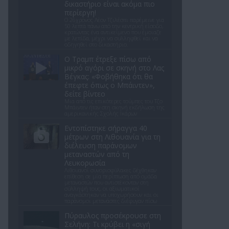
δικαστήριο είναι ακόμα πιο
περίεργη!
Ο 26χρονος Λέον Τζιλέσπι παρέμεινε για
50 λεπτά πάνω από την κεντρική είσοδο,
κρατώντας ένα αντικείμενο που έμοιαζε
με λεπίδα, μέχρι να συλληφθεί και να
οδηγηθεί στο δικαστήριο.
Ο Τραμπ έτρεξε πίσω από
μικρό αγόρι σε σκηνή στο Λας
Βέγκας: «Φοβήθηκα ότι θα
έπεφτε όπως ο Μπάιντεν»,
δείτε βίντεο
Μια από τις επικότερες τούμπες του Τζο
Μπάιντεν ήταν στη σκηνή εκδήλωση της
αμερικανικής Σχολής Ικάρων
Εντοπίστηκε σήραγγα 40
μέτρων στη Λιθουανία για τη
διέλευση παράνομων
μεταναστών από τη
Λευκορωσία
Λιθουανοί συνοριοφύλακες δέχθηκαν
επίθεση σε μία περίπτωση από ομάδα
μεταναστών που αντιστέκονταν στη
σύλληψή τους, οι αξιωματικοί
αναγκάστηκαν να υποχωρήσουν και οι
παράνομοι μετανάστες διέφυγαν πίσω
Πύραυλος προσέκρουσε στη
Σελήνη: Τι κρύβει η «σιγή