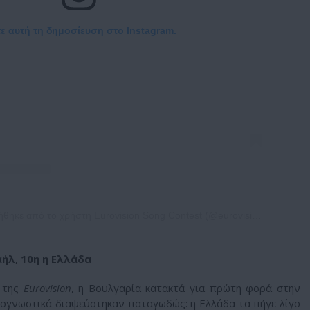
τε αυτή τη δημοσίευση στο Instagram.
Η δημοσίευση κοινοποιήθηκε από το χρήστη Eurovision Song Contest (@eurovision)
αήλ, 10η η Ελλάδα
η της
Eurovision
, η Βουλγαρία κατακτά για πρώτη φορά στην
προγνωστικά διαψεύστηκαν παταγωδώς: η Ελλάδα τα πήγε λίγο