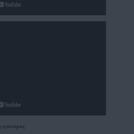
9η η Κύπρος