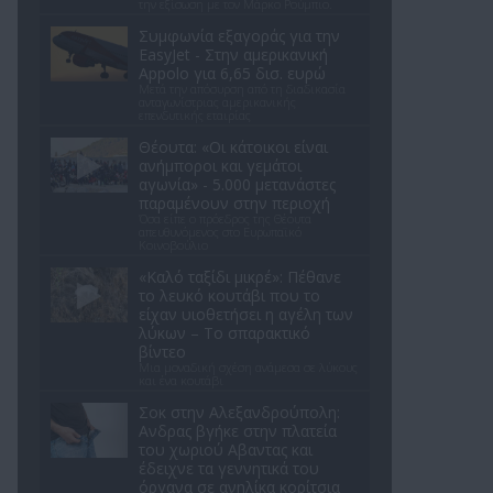
την εξίσωση με τον Μάρκο Ρούμπιο.
Συμφωνία εξαγοράς για την
EasyJet - Στην αμερικανική
Appolo για 6,65 δισ. ευρώ
Μετά την απόσυρση από τη διαδικασία
ανταγωνίστριας αμερικανικής
επενδυτικής εταιρίας
Θέουτα: «Οι κάτοικοι είναι
ανήμποροι και γεμάτοι
αγωνία» - 5.000 μετανάστες
παραμένουν στην περιοχή
Όσα είπε ο πρόεδρος της Θέουτα
απευθυνόμενος στο Ευρωπαϊκό
Κοινοβούλιο
«Καλό ταξίδι μικρέ»: Πέθανε
το λευκό κουτάβι που το
είχαν υιοθετήσει η αγέλη των
λύκων – Το σπαρακτικό
βίντεο
Μια μοναδική σχέση ανάμεσα σε λύκους
και ένα κουτάβι
Σοκ στην Αλεξανδρούπολη:
Ανδρας βγήκε στην πλατεία
του χωριού Αβαντας και
έδειχνε τα γεννητικά του
όργανα σε ανηλίκα κορίτσια