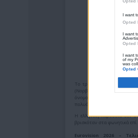
Opted 
I want t
Opted 
I want 
Advertis
Opted 
I want t
of my P
was col
Opted 
Το τραγούδι φέρει την υπο
(Νορβηγία),
Cristian Tarce
όνομα της Dara — και
πολυάριθμες συμμετοχές στο
Η ελληνική παρουσία δεν 
βρισκόταν στα φωνητικά επί 
Eurovision 2026 – Τελ