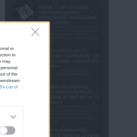
iPhone 17 στα σκουπίδια:
Γιατί Ρώσοι χρήστες
καταστρέφουν τα νέα κινητά
τους ... επίτηδες!
Ένα viral trend στο TikTok ωθεί άνδρες να
σπάνε και να χαράζουν τα ολοκαίνουργια
iPhone τους για να αποδείξουν την
αρρενωπότητά τους - με κίνδυνο έκρηξης
μπαταρίας.
sonal or
Δύο νέες εποχές στη Γη
ection to
ανακάλυψαν επιστήμονες - Oι
«παραδοσιακές» ανήκουν στο
ou may
παρελθόν
 personal
«Αρρυθμικές εποχές»: Η ανώμαλη
out of the
κατάσταση που διαμορφώνεται στον
πλανήτη
 downstream
Τι αλλάζει στις κάψουλες
B’s List of
καφέ; Ο κανονισμός της ΕΕ
που τίθεται σε ισχύ από τις 12
Αυγούστου
Με τον νέο ευρωπαϊκό κανονισμό για τις
συσκευασίες, οι κάψουλες καφέ μιας
χρήσης αποκτούν επίσημη νομική
υπόσταση και συγκεκριμένες οδηγίες
ανακύκλωσης.
Βάνδαλος αποκεφαλίζει
άγαλμα της Παναγίας με σφυρί