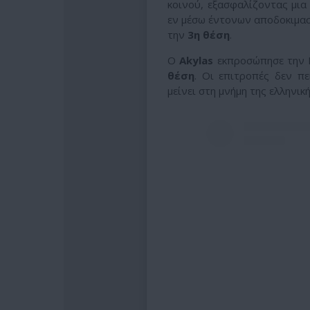
κοινού, εξασφαλίζοντας μια
εν μέσω έντονων αποδοκιμασ
την
3η θέση
.
Ο
Akylas
εκπροσώπησε την 
θέση
. Οι επιτροπές δεν π
μείνει στη μνήμη της ελληνι