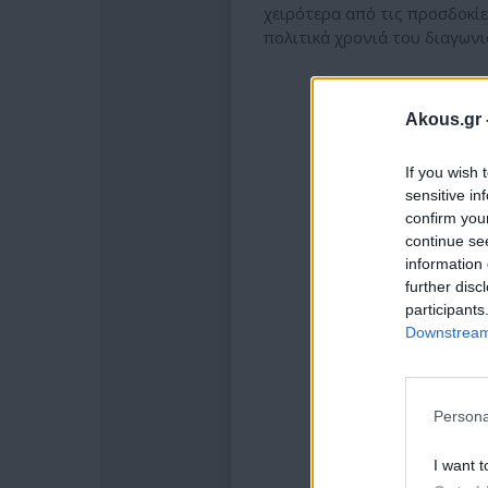
χειρότερα από τις προσδοκίε
πολιτικά χρονιά του διαγωνι
Akous.gr 
If you wish 
sensitive in
confirm you
continue se
information 
further disc
participants
Downstream 
Persona
Δεί
I want t