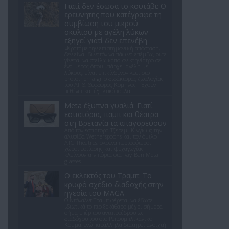
Γιατί δεν έσωσα το κουτάβι: Ο
ερευνητής που κατέγραφε τη
συμβίωση του μικρού
σκυλιού με αγέλη λύκων
εξηγεί γιατί δεν επενέβη
«Κρατάμε την επιστημονική απόσταση,
δεν είναι δυνατόν να πάω να επέμβω, ούτε
γίνεται να στείλω κάποιον κτηνίατρο σε
ένα μέρος όπου υπάρχει αγέλη με
λύκους, είναι επικίνδυνο» λέει στο
protothema.gr ο διδάκτορας ζωολογίας
του ΑΠΘ, Θεόδωρος Κομηνός - Έχουν
πεθάνει και έξι λυκόπουλα
Meta έξυπνα γυαλιά: Γιατί
εστιατόρια, παμπ και θέατρα
στη Βρετανία τα απαγορεύουν
Από τον εστιάτορα Τζέρεμι Κινγκ ως την
αλυσίδα Wetherspoons και τον όμιλο
ATG Theatres, ολοένα περισσότεροι
χώροι εστίασης και ψυχαγωγίας
κλείνουν την πόρτα στα Ray-Ban Meta
glasses.
Ο εκλεκτός του Τραμπ: Το
κρυφό σχέδιο διαδοχής στην
ηγεσία του MAGA
Ο Ντόναλντ Τραμπ φέρεται να έδωσε
ιδιωτικά το πιο ξεκάθαρο μέχρι σήμερα
σήμα υπέρ του αντιπροέδρου ως
διαδόχου του στο Ρεπουμπλικανικό
Κόμμα, ενώ παράλληλα διατηρεί ανοιχτή