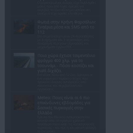
Ο συγκεκριμένος άνδρας είχε συλληφθεί
μόλις πριν από λίγες ημέρες για
ακριβώς το ίδιο αδίκημα ωστόσο στη
συνέχεια είχε αφεθεί ελεύθερος
Φωτιά στην Κρήνη Φαρσάλων:
Εναέρια μέσα και SMS από το
112
Στο σημείο επιχειρούν 24 πυροσβέστες
με 8 οχήματα και 3 αεροσκάφη, ενώ
συνδρομή παρέχουν υδροφόρες και
μηχανήματα έργου ΟΤΑ.
Ποια χώρα έχτισε τσιμεντένιο
φράγμα 400 χλμ. για τα
τσουνάμι - Πόσο κοστίζει και
γιατί διχάζει
Επένδυσε πάνω από 12 δισ. δολάρια σε
ένα γιγαντιαίο παράκτιο τείχος που
προκαλεί έντονες αντιδράσεις από
κατοίκους και περιβαλλοντικές
οργανώσεις
Meteo: Ποιες είναι οι 6 πιο
επικίνδυνες εβδομάδες για
δασικές πυρκαγιές στην
Ελλάδα
Έρευνα του Εθνικού Αστεροσκοπείου
αποκαλύπτει το κρίσιμο χρονικό
παράθυρο που ευνοεί τις καταστροφικές
πυρκαγιές - και πώς η κλιματική αλλαγή
το διευρύνει.