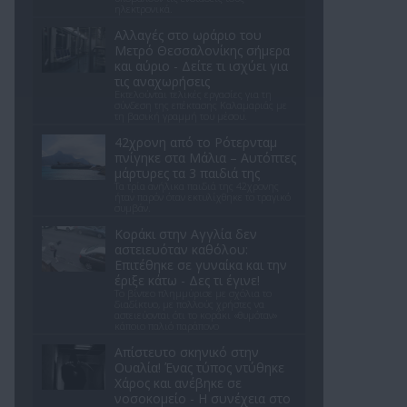
ηλεκτρονικά.
Αλλαγές στο ωράριο του
Μετρό Θεσσαλονίκης σήμερα
και αύριο - Δείτε τι ισχύει για
τις αναχωρήσεις
Εκτελούνται τελικές εργασίες για τη
σύνδεση της επέκτασης Καλαμαριάς με
τη βασική γραμμή του μέσου.
42χρονη από το Ρότερνταμ
πνίγηκε στα Μάλια – Αυτόπτες
μάρτυρες τα 3 παιδιά της
Τα τρία ανήλικα παιδιά της 42χρονης
ήταν παρόν όταν εκτυλίχθηκε το τραγικό
συμβάν.
Kοράκι στην Αγγλία δεν
αστειευόταν καθόλου:
Επιτέθηκε σε γυναίκα και την
έριξε κάτω - Δες τι έγινε!
Το βίντεο πλημμύρισε με σχόλια το
διαδίκτυο, με πολλούς χρήστες να
αστειεύονται ότι το κοράκι «θυμόταν»
κάποιο παλιό παράπονο
Απίστευτο σκηνικό στην
Ουαλία! Ένας τύπος ντύθηκε
Χάρος και ανέβηκε σε
νοσοκομείο - H συνέχεια στο