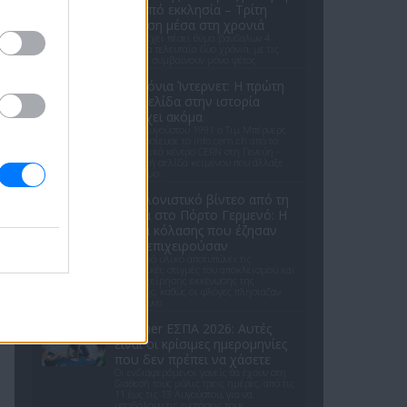
έξω από εκκλησία – Τρίτη
επίθεση μέσα στη χρονιά
Ο ναός έχει πέσει θύμα βανδάλων 4
φορές τα τελευταία δύο χρόνια, με τις
τρεις να συμβαίνουν μόνο φέτος
35 χρόνια Ίντερνετ: Η πρώτη
ιστοσελίδα στην ιστορία
υπάρχει ακόμα
Στις 6 Αυγούστου 1991 ο Τιμ Μπέρνερς
Λι δημοσίευσε το info.cern.ch από το
ερευνητικό κέντρο CERN στη Γενεύη -
μια απλή σελίδα κειμένου που άλλαξε
τον κόσμο.
Συγκλονιστικό βίντεο από τη
φωτιά στο Πόρτο Γερμενό: Η
νύχτα κόλασης που έζησαν
όσοι επιχειρούσαν
Το οπτικό υλικό αποτυπώνει τις
δραματικές στιγμές του αποκλεισμού και
της επιχείρησης εκκένωσης της
περιοχής, καθώς οι φλόγες πλησίαζαν
επικίνδυνα
Voucher ΕΣΠΑ 2026: Αυτές
είναι οι κρίσιμες ημερομηνίες
που δεν πρέπει να χάσετε
Οι ενδιαφερόμενοι γονείς θα έχουν στη
διάθεσή τους μόλις τρεις ημέρες, από τις
11 έως τις 13 Αυγούστου, για να
υποβάλουν τις ενστάσεις τους