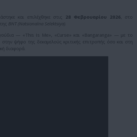
στηκε και επιλέχθηκε στις
28 Φεβρουαρίου 2026
, στο
 της
BNT (Natsionalna Selektsiya)
.
γούδια — «This Is Me», «Curse» και «Bangaranga» — με το
ο στην ψήφο της δεκαμελούς κριτικής επιτροπής όσο και στη
κή διαφορά.