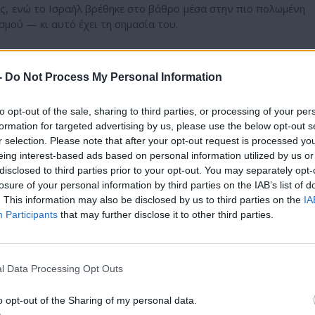
ς, ενώ το Ισραήλ βρέθηκε στο βάθρο μέσα στην πιο πολωμένη
σμού — κι αυτό έχει τη σημασία του.
-
Do Not Process My Personal Information
to opt-out of the sale, sharing to third parties, or processing of your per
formation for targeted advertising by us, please use the below opt-out s
r selection. Please note that after your opt-out request is processed y
eing interest-based ads based on personal information utilized by us or
disclosed to third parties prior to your opt-out. You may separately opt-
losure of your personal information by third parties on the IAB’s list of
. This information may also be disclosed by us to third parties on the
IA
Participants
that may further disclose it to other third parties.
l Data Processing Opt Outs
τε αυτή τη δημοσίευση στο Instagram.
o opt-out of the Sharing of my personal data.