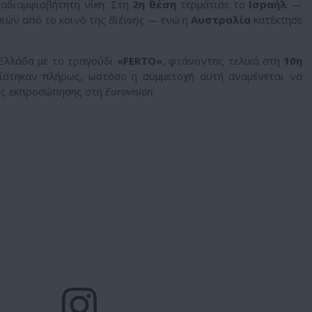
 αδιαμφισβήτητη νίκη. Στη
2η θέση
τερμάτισε το
Ισραήλ
—
ιών από το κοινό της
Βιέννης
— ενώ η
Αυστραλία
κατέκτησε
Ελλάδα με το τραγούδι
«FERTO»
, φτάνοντας τελικά στη
10η
είστηκαν πλήρως, ωστόσο η συμμετοχή αυτή αναμένεται να
κής εκπροσώπησης στη
Eurovision
.