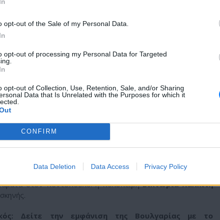
In
o opt-out of the Sale of my Personal Data.
In
to opt-out of processing my Personal Data for Targeted
ing.
In
o opt-out of Collection, Use, Retention, Sale, and/or Sharing
ersonal Data that Is Unrelated with the Purposes for which it
lected.
Η δημοσίευση κοινοποιήθηκε από το χρήστη Eurovision Song Contest (@eurovision)
Out
CONFIRM
γραφή μιας διεθνούς δημιουργικής ομάδας:
Anne Judith Wik
a
(Ρουμανία),
Darina Nikolaeva Yotova
— το πραγματικό
 ο
Δημήτρης Κοντόπουλος
, ο οποίος έχει συνδεθεί με
ν διαγωνισμό. Την παραγωγή ανέλαβε ο
Starchyld X
.
Data Deletion
Data Access
Privacy Policy
σταματά στον Κοντόπουλο: η πολύπειρη
Βικτώρια Χαλκίτη
σκηνής.
ικός: Δείτε την εμφάνιση της Βουλγαρίας με το