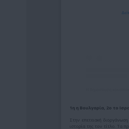
Δεί
1η η Βουλγαρία, 2ο το Ισρ
Στην επετειακή διοργάνωσ
ιστορία της τον τίτλο. Τα 