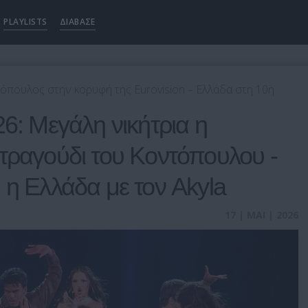
PLAYLISTS
ΔΙΑΒΑΣΕ
όπουλος στην κορυφή της Eurovision – Ελλάδα στη 10η
26: Μεγάλη νικήτρια η
τραγούδι του Κοντόπουλου -
 η Ελλάδα με τον Akyla
17 | ΜΑΙ | 2026