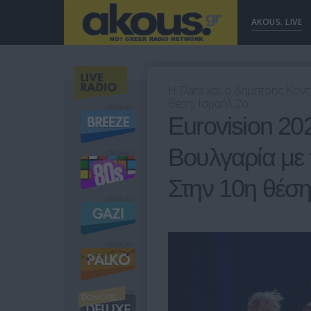
AKOUS. LIVE
Η Dara και ο Δημήτρης Κοντ
θέση, Ισραήλ 2ο
Eurovision 20
Βουλγαρία με 
Στην 10η θέση